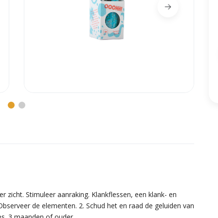
eer zicht. Stimuleer aanraking. Klankflessen, een klank- en
. Observeer de elementen. 2. Schud het en raad de geluiden van
fles. 3 maanden of ouder.