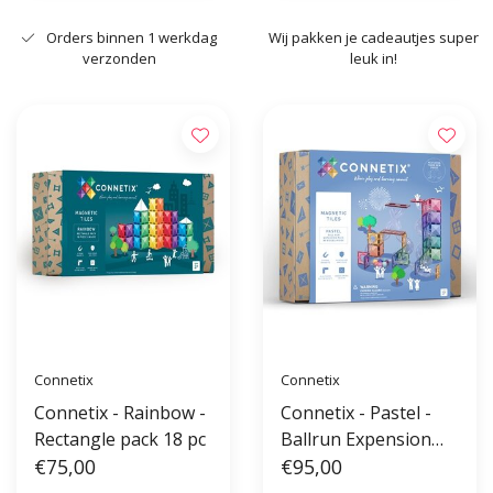
Orders binnen 1 werkdag
Wij pakken je cadeautjes super
verzonden
leuk in!
Connetix
Connetix
Connetix - Rainbow -
Connetix - Pastel -
Rectangle pack 18 pc
Ballrun Expension
€75,00
Pack 80 PC
€95,00