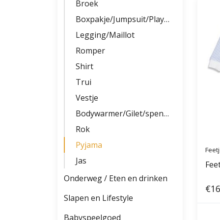
Broek
Boxpakje/Jumpsuit/Playsuit
Legging/Maillot
Romper
Shirt
Trui
Vestje
Bodywarmer/Gilet/spencer
Rok
Pyjama
Feet
Jas
Fee
Onderweg / Eten en drinken
€16
Slapen en Lifestyle
Babyspeelgoed