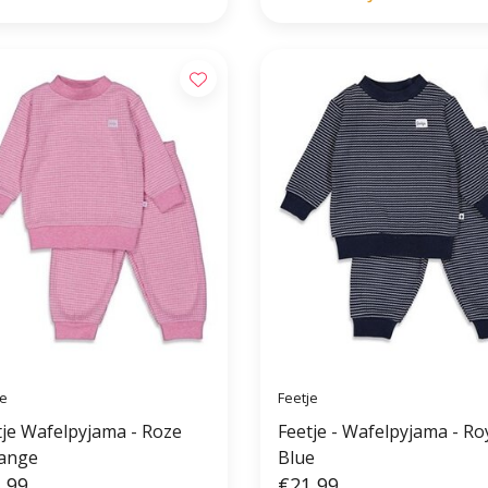
je
Feetje
tje Wafelpyjama - Roze
Feetje - Wafelpyjama - Ro
ange
Blue
,99
€21,99