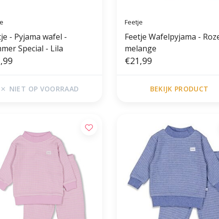
je
Feetje
je - Pyjama wafel -
Feetje Wafelpyjama - Roz
mer Special - Lila
melange
,99
€21,99
NIET OP VOORRAAD
BEKIJK PRODUCT