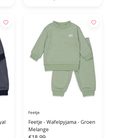
Feetje
yal
Feetje - Wafelpyjama - Groen
Melange
€18,99