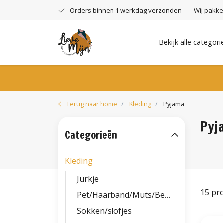
Orders binnen 1 werkdag verzonden
Wij pakke
Bekijk alle categori
Terug naar home
Kleding
Pyjama
Pyj
Categorieën
Kleding
Jurkje
15 pr
Pet/Haarband/Muts/Beanie
Sokken/slofjes