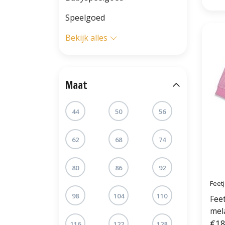
Speelgoed
Bekijk alles
Maat
44
50
56
62
68
74
80
86
92
Feet
98
104
110
Fee
mel
€18
116
122
128