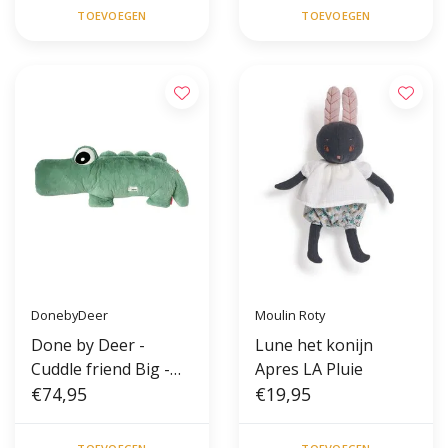
TOEVOEGEN
TOEVOEGEN
DonebyDeer
Moulin Roty
Done by Deer -
Lune het konijn
Cuddle friend Big -
Apres LA Pluie
Croco Green
€74,95
€19,95