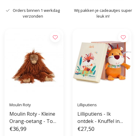
Orders binnen 1 werkdag
Wij pakken je cadeautjes super
verzonden
leuk in!
Moulin Roty
Lilliputiens
Moulin Roty - Kleine
Lilliputiens - Ik
Orang-oetang - Tout
ontdek - Knuffel in
autour du monde
€36,99
doos Jack
€27,50