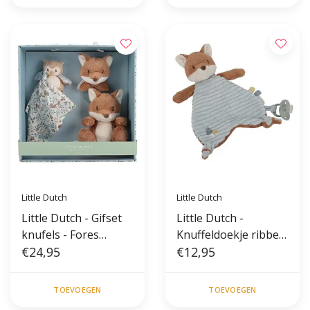
Little Dutch
Little Dutch
Little Dutch - Gifset
Little Dutch -
knufels - Fores
Knuffeldoekje ribbel -
Friends
€24,95
Vos forest friends
€12,95
TOEVOEGEN
TOEVOEGEN