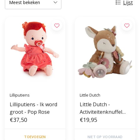
Lijst
Lilliputiens
Little Dutch
Lilliputiens - Ik word
Little Dutch -
groot - Pop Rose
Activiteitenknuffel
€37,50
hert - Fairy Garden
€19,95
TOEVOEGEN
NIET OP VOORRAAD