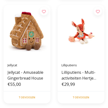
Jellycat
Lilliputiens
Jellycat - Amuseable
Lilliputiens - Multi-
Gingerbread House
activiteiten Hertje
€55,00
Stella
€29,99
TOEVOEGEN
TOEVOEGEN