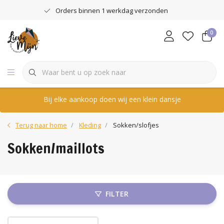
Orders binnen 1 werkdag verzonden
0
Bij elke aankoop doen wij een klein dansje
Terug naar home
Kleding
Sokken/slofjes
Sokken/maillots
FILTER