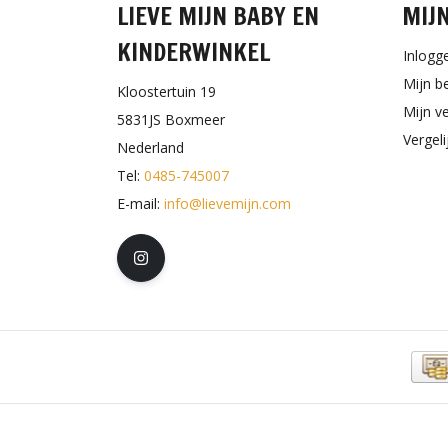
LIEVE MIJN BABY EN
MIJ
KINDERWINKEL
Inlogg
Mijn b
Kloostertuin 19
Mijn ve
5831JS Boxmeer
Vergel
Nederland
Tel:
0485-745007
E-mail:
info@lievemijn.com