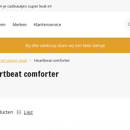
n je cadeautjes super leuk in!
eën
Merken
Klantenservice
Bij elke aankoop doen wij een klein dansje
 het slapen gaan
Heartbeat comforter
rtbeat comforter
ducten
Lijst