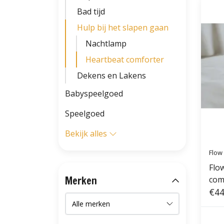
Bad tijd
Hulp bij het slapen gaan
Nachtlamp
Heartbeat comforter
Dekens en Lakens
Babyspeelgoed
Speelgoed
Bekijk alles
Flow
Flo
Merken
com
Gre
€44