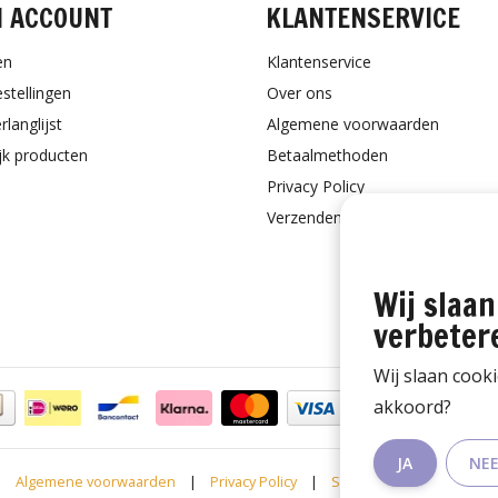
N ACCOUNT
KLANTENSERVICE
en
Klantenservice
estellingen
Over ons
rlanglijst
Algemene voorwaarden
ijk producten
Betaalmethoden
Privacy Policy
Verzenden & retourneren
Wij slaan
verbeter
Wij slaan cook
akkoord?
JA
NE
Algemene voorwaarden
|
Privacy Policy
|
Sitemap
|
RSS Feed