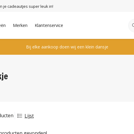
n je cadeautjes super leuk in!
eën
Merken
Klantenservice
Bij elke aankoop doen wij een klein dansje
kje
ducten
Lijst
producten gevonden!