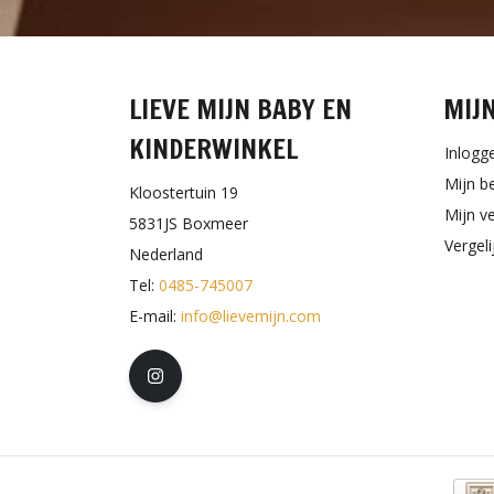
LIEVE MIJN BABY EN
MIJ
KINDERWINKEL
Inlogg
Mijn b
Kloostertuin 19
Mijn ve
5831JS Boxmeer
Vergel
Nederland
Tel:
0485-745007
E-mail:
info@lievemijn.com