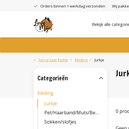
Orders binnen 1 werkdag verzonden
Wij pakke
Bekijk alle categori
Terug naar home
Kleding
Jurkje
Jur
Categorieën
Kleding
Jurkje
0 pro
Pet/Haarband/Muts/Beanie
Sokken/slofjes
Geen 