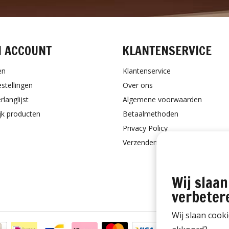
N ACCOUNT
KLANTENSERVICE
en
Klantenservice
estellingen
Over ons
rlanglijst
Algemene voorwaarden
ijk producten
Betaalmethoden
Privacy Policy
Verzenden & retourneren
Wij slaan
verbeter
Wij slaan cook