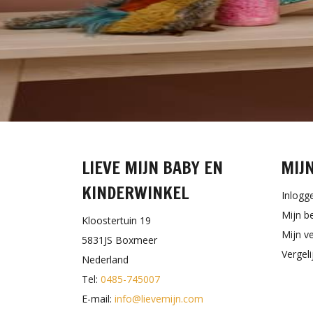
LIEVE MIJN BABY EN
MIJ
KINDERWINKEL
Inlogg
Mijn b
Kloostertuin 19
Mijn ve
5831JS Boxmeer
Vergel
Nederland
Tel:
0485-745007
E-mail:
info@lievemijn.com