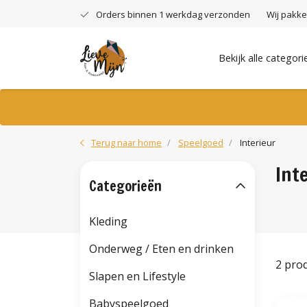
Orders binnen 1 werkdag verzonden
Wij pakke
Bekijk alle categori
Terug naar home
Speelgoed
Interieur
Int
Categorieën
Kleding
Onderweg / Eten en drinken
2 pro
Slapen en Lifestyle
Babyspeelgoed