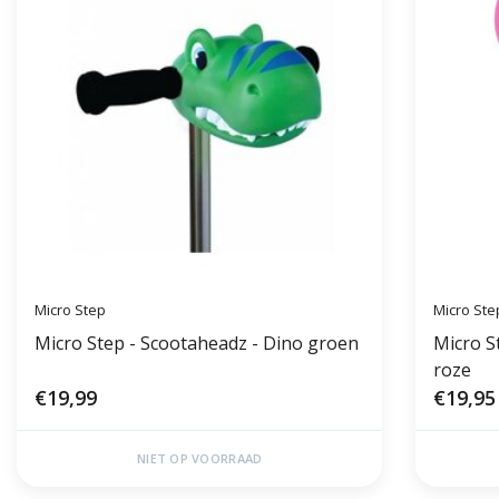
Micro Step
Micro Ste
Micro Step - Scootaheadz - Dino groen
Micro S
roze
€19,99
€19,95
NIET OP VOORRAAD