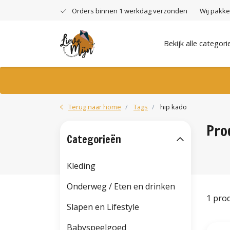
Orders binnen 1 werkdag verzonden
Wij pakke
Bekijk alle categori
Terug naar home
Tags
hip kado
Pro
Categorieën
Kleding
Onderweg / Eten en drinken
1 pro
Slapen en Lifestyle
Babyspeelgoed