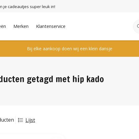
n je cadeautjes super leuk in!
eën
Merken
Klantenservice
Bij elke aankoop doen wij een klein dansje
ducten getagd met hip kado
ducten
Lijst