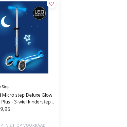
o Step
i Micro step Deluxe Glow
Plus - 3-wiel kinderstep -
tic Blauw
9,95
NIET OP VOORRAAD