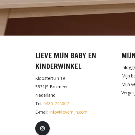
LIEVE MIJN BABY EN
MIJ
KINDERWINKEL
Inlogg
Mijn b
Kloostertuin 19
Mijn ve
5831JS Boxmeer
Vergel
Nederland
Tel:
0485-745007
E-mail:
info@lievemijn.com