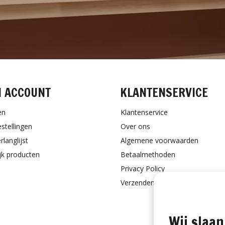
N ACCOUNT
KLANTENSERVICE
en
Klantenservice
estellingen
Over ons
rlanglijst
Algemene voorwaarden
ijk producten
Betaalmethoden
Privacy Policy
Verzenden & retourneren
Wij slaan