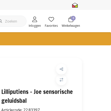
0
Inloggen
Favorites
Winkelwagen
Lilliputiens - Joe sensorische
geluidsbal
Articlecode:
22.83397