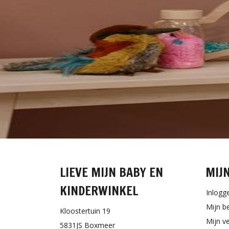
LIEVE MIJN BABY EN
MIJ
KINDERWINKEL
Inlogg
Mijn b
Kloostertuin 19
Mijn ve
5831JS Boxmeer