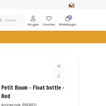
0
Inloggen
Favorites
Winkelwagen
Petit Boum - Float bottle -
Red
Articlecode:
PBFRED