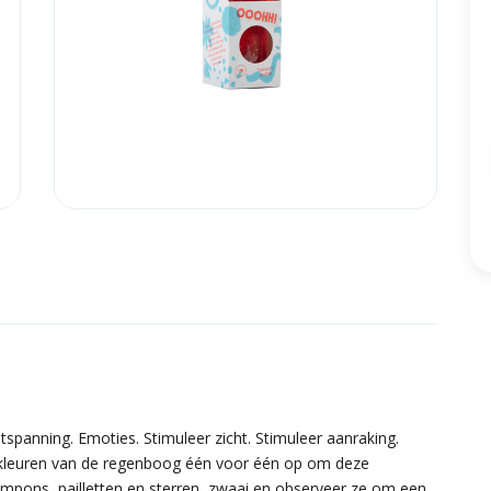
panning. Emoties. Stimuleer zicht. Stimuleer aanraking.
kleuren van de regenboog één voor één op om deze
mpons, pailletten en sterren, zwaai en observeer ze om een ​​