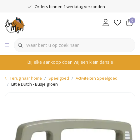
Orders binnen 1 werkdag verzonden
0
Bij elke aankoop doen wij een klein dansje
Terug naar home
Speelgoed
Activiteiten Speelgoed
Little Dutch - Busje groen