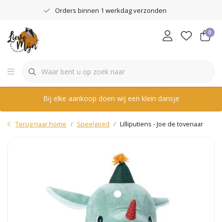
Orders binnen 1 werkdag verzonden
0
Bij elke aankoop doen wij een klein dansje
Terug naar home
Speelgoed
Lilliputiens - Joe de tovenaar