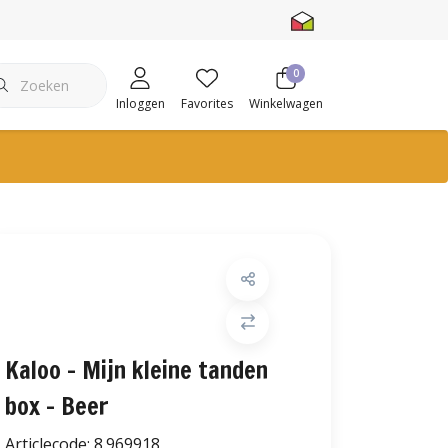
0
Inloggen
Favorites
Winkelwagen
Kaloo - Mijn kleine tanden
box - Beer
Articlecode:
8.969918