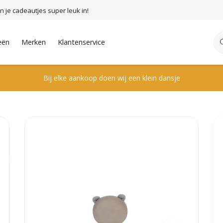
n je cadeautjes super leuk in!
eën
Merken
Klantenservice
Bij elke aankoop doen wij een klein dansje