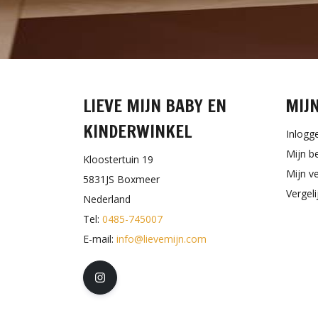
LIEVE MIJN BABY EN
MIJ
KINDERWINKEL
Inlogg
Mijn b
Kloostertuin 19
Mijn ve
5831JS Boxmeer
Vergel
Nederland
Tel:
0485-745007
E-mail:
info@lievemijn.com