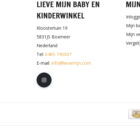
LIEVE MIJN BABY EN
MIJ
KINDERWINKEL
Inlogg
Mijn b
Kloostertuin 19
Mijn ve
5831JS Boxmeer
Vergel
Nederland
Tel:
0485-745007
E-mail:
info@lievemijn.com