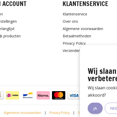
N ACCOUNT
KLANTENSERVICE
en
Klantenservice
estellingen
Over ons
rlanglijst
Algemene voorwaarden
ijk producten
Betaalmethoden
Privacy Policy
Verzenden & retourneren
Wij slaan
verbeter
Wij slaan cook
akkoord?
JA
NE
Algemene voorwaarden
|
Privacy Policy
|
Sitemap
|
RSS Feed