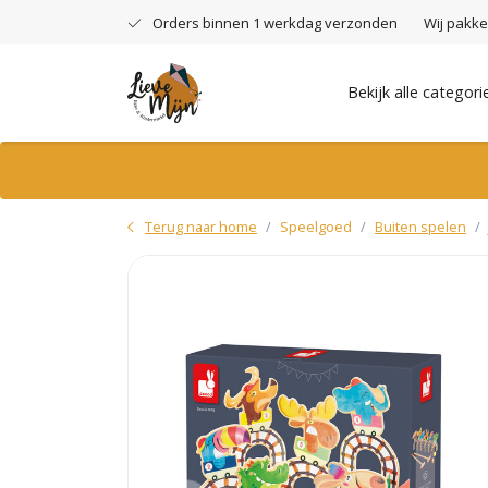
Orders binnen 1 werkdag verzonden
Wij pakke
Bekijk alle categori
Terug naar home
Speelgoed
Buiten spelen