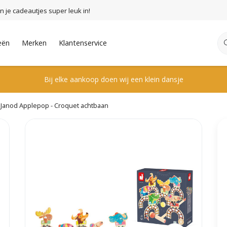
n je cadeautjes super leuk in!
eën
Merken
Klantenservice
Bij elke aankoop doen wij een klein dansje
Janod Applepop - Croquet achtbaan