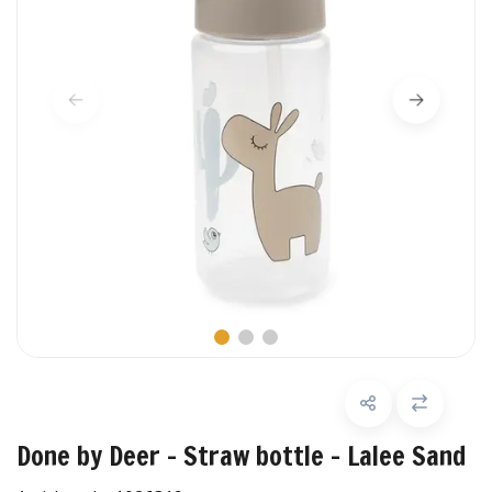
Done by Deer - Straw bottle - Lalee Sand